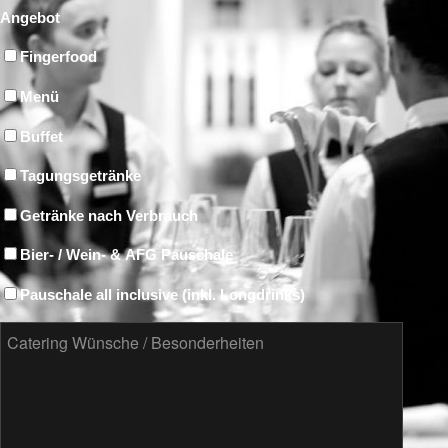
Angebot
Fingerfood
Menü
Buffet
Tagungsgetränke
Getränke nach Verbrauch
Bier- / Wein- & AFG Pauschale
Pauschale all inclusive (inkl. Longdrinks)